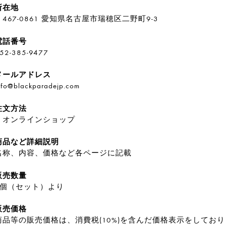
所在地
〒467-0861 愛知県名古屋市瑞穂区二野町9-3
電話番号
52-385-9477
メールアドレス
nfo@blackparadejp.com
注文方法
・オンラインショップ
商品など詳細説明
名称、内容、価格など各ページに記載
販売数量
1個（セット）より
販売価格
商品等の販売価格は、消費税(10%)を含んだ価格表示をしてお