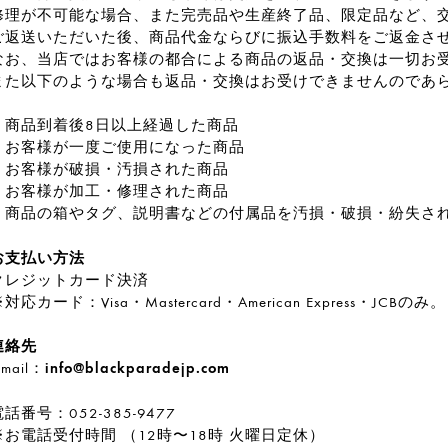
修理が不可能な場合、また完売品や生産終了品、限定品など、
ご返送いただいた後、商品代金ならびに振込手数料をご返金さ
なお、当店ではお客様の都合による商品の返品・交換は一切お
また以下のような場合も返品・交換はお受けできませんのであ
・商品到着後8日以上経過した商品
・お客様が一度ご使用になった商品
・お客様が破損・汚損された商品
・お客様が加工・修理された商品
・商品の箱やタグ、説明書などの付属品を汚損・破損・紛失さ
お支払い方法
クレジットカード決済
※対応カード：Visa・Mastercard・American Expres
連絡先
-mail：
info@blackparadejp.com
話番号：052-385-9477
※お電話受付時間 （12時〜18時 火曜日定休）