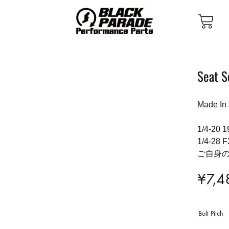
Seat S
Made In
1/4-2
1/4-28
ご自身
¥
7,4
Bolt Pitch