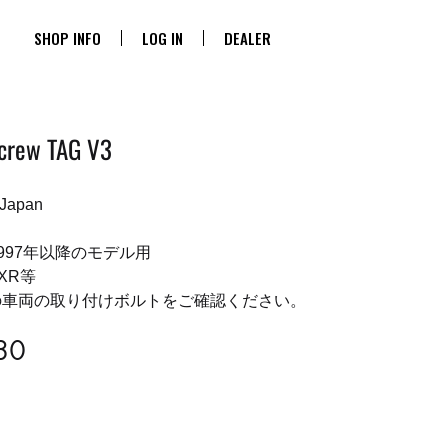
SHOP INFO
LOG IN
DEALER
crew TAG V3
 Japan
0 1997年以降のモデル用
 FXR等
の車両の取り付けボルトをご確認ください。
80