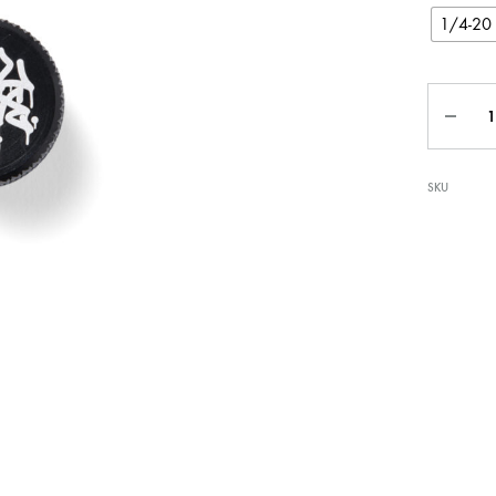
1/4-20
SKU